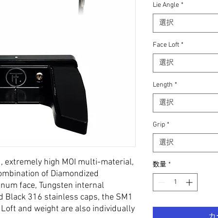
Lie Angle
*
選択
Face Loft
*
選択
Length
*
選択
Grip
*
選択
d, extremely high MOI multi-material,
数量
*
 combination of Diamondized
num face, Tungsten internal
d Black 316 stainless caps, the SM1
 Loft and weight are also individually
カ