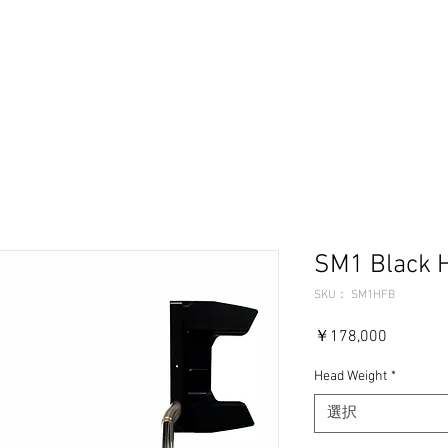
ーセレクター
パターフィッティング
ギャラリー
問
SM1 Black H
SKU： SM1HFB
価
￥178,000
格
Head Weight
*
選択