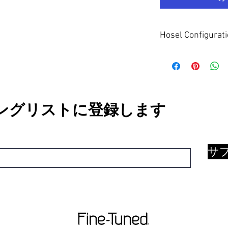
Hosel Configurat
The Half Flow neck hose
This suits players with
negates excessive clo
ングリストに登録します
サ